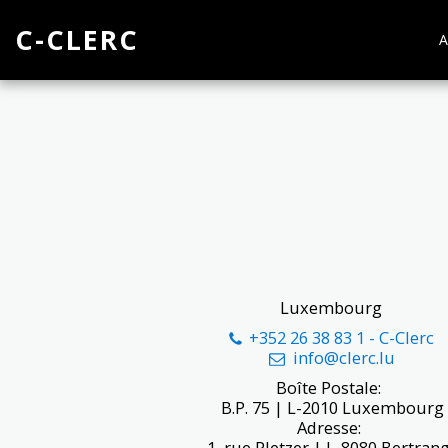
C-CLERC
A
Luxembourg
+352 26 38 83 1
-
C-Clerc
info@clerc.lu
Boîte Postale: 

 B.P. 75 | L-2010 Luxembourg

Adresse: 

 1, rue Pletzer | L-8080 Bertran